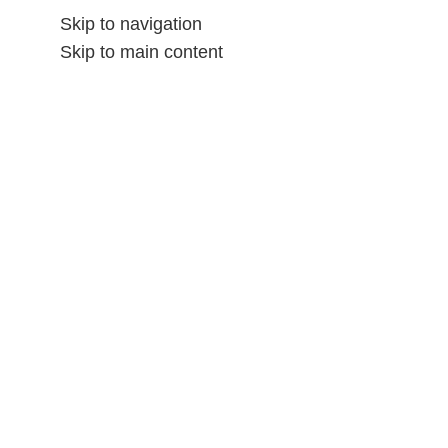
Skip to navigation
Skip to main content
الشحن و المرتجع
المتاجر
المننتحات
الصفحه الرائسيه
ALL CATEGORIES
س بيور
/
الإكسسوارات حريمى
/
الإكسسوارات
/
Home
-13%
Click to enlarge