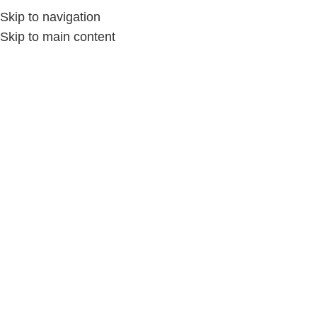
Skip to navigation
Skip to main content
This wishlist is empty.
You don't have any products in the wishlist yet. You will
find a lot of interesting products on our "Shop" page.
Return To Shop