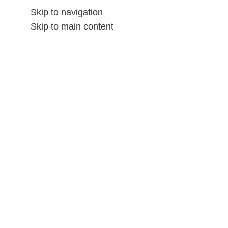
Skip to navigation
Skip to main content
الشحن و المرتجع
المتاجر
المننتحات
الصفحه الرائسيه
ALL CATEGORIES
Home
»
Store
»
Farida’s candles
Cart
Search
Search