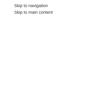
Skip to navigation
Skip to main content
الشحن و المرتجع
المتاجر
المننتحات
الصفحه الرائسيه
ALL CATEGORIES
Doman
/
الألعاب اليدوية
/
مستلزمات الأطفال
/
Home
-6%