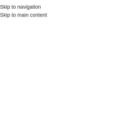
Skip to navigation
Skip to main content
Page 3
/
الإكسسوارات حريمى
/
الإكسسوارات
/
Home
الإكسسوارات حريمى
Show sidebar
-25%
خاتم نحاس بحجر و كلمات
جميله
الإكسسوارات
,
الإكسسوارات
حريمى
EGP
150.00
EGP
200.00
خاتم نحاس بحجر