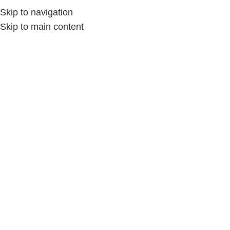
Skip to navigation
Skip to main content
Home
/
Shop
/
Page 4
الإكسسوارات
الأدوات المكتبية والورقية
Shop
Show sidebar
-13%
-25%