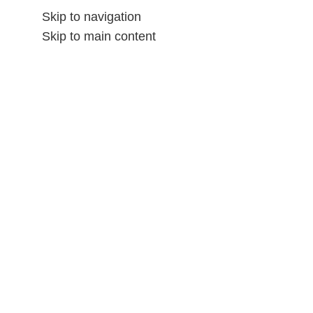
Skip to navigation
Skip to main content
الشحن و المرتجع
المتاجر
المننتحات
الصفحه الرائسيه
ALL CATEGORIES
ساعه ريزن
/
الديكور المنزلي
/
Home
-13%